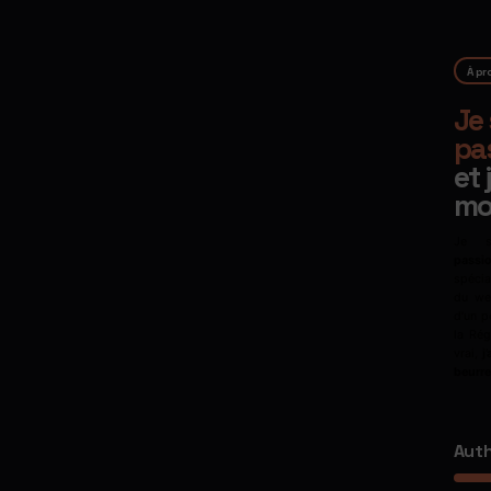
À pr
Je 
pa
et 
mo
Je 
passi
spécia
du web
d’un p
la Rég
vrai,
j
beurre
Aut