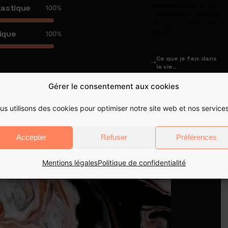
astique
ordinaire
. Non, je devais
100
%
révolutionner le monde avec
mon esprit vif et mon humour
décalé.
ique
100
%
Ce que je fais dans
la vie..
Gérer le consentement aux cookies
Quand je ne suis pas en train
sauver des chatons dans 
arbres
(oui, je le fais aussi)
us utilisons des cookies pour optimiser notre site web et nos services
travaille sur des projets 
changeront le cours 
l'humanité. Bon, peut-être pa
Accepter
Refuser
Préférences
ce point, mais au moins, 
changeront votre quotidien
façon positive. De 
Mentions légales
Politique de confidentialité
conception de sites w
révolutionnaires, 
référencement
de votre site
des conseils de vie q
pourraient bien faire de vous
prochaine grande star 
YouTube,
je fais un peu de to
et
toujours avec style
.