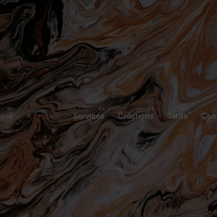
ueil
À propos
Services
Créations
Tarifs
Con