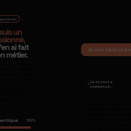
opos de moi
suis un
ssionné,
j'en ai fait
Je vous parle un pe
n métier.
suis un
freelance
onné
et
engagé
lisé dans le domaine
. Je suis originaire
Là où tout a
etit village druide de
commencé..
ion de Brest et c’est
’aime les crêpes et le
 salé
.
On pourrait dire que
je suis
tombé dans la marmite de la
créativité
étant petit, sauf qu
dans mon cas, la marmite étai
hentique
pleine de caféine. Depuis ma
100
%
tendre enfance,
j'ai su que je
n'étais pas destiné à un dest