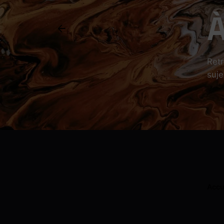
À
Retr
suje
Accu