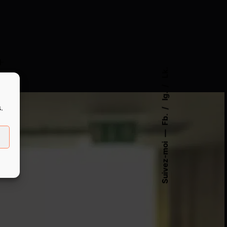
Lk.
 de
Ig.
les
, je
.
qui
Fb.
de
s à
ils
Suivez-moi
 de
la
eb
au
, à
ui
 la
de
ut
,