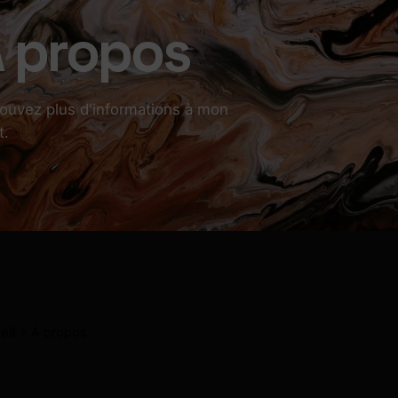
 propos
ouvez plus d'informations à mon
t.
eil
À propos