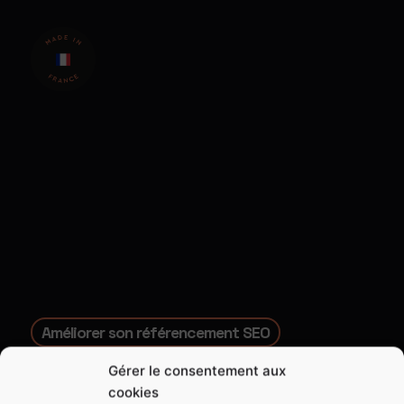
Améliorer son référencement SEO
Pourquoi se cacher quand
on
Gérer le consentement aux
cookies