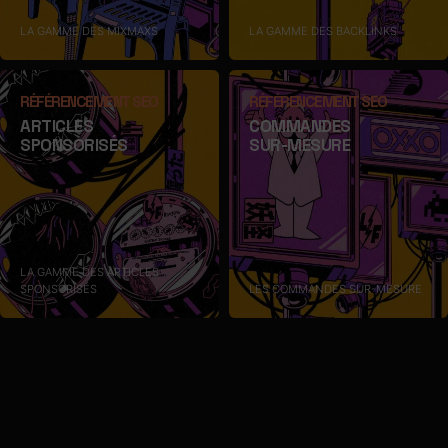
LA GAMME DES MIXMAXS
LA GAMME DES BACKLINKS
RÉFÉRENCEMENT SEO
RÉFÉRENCEMENT SEO
ARTICLES
COMMANDES
SPONSORISÉS
SUR-MESURE
LA GAMME DES ARTICLES
SPONSORISÉS
LES COMMANDES SUR-MESURE