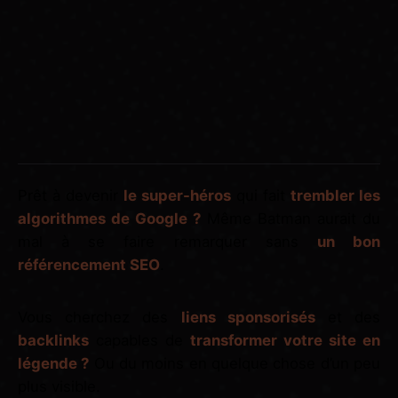
Prêt à devenir
le super-héros
qui fait
trembler les
algorithmes de Google ?
Même Batman aurait du
mal à se faire remarquer sans
un bon
référencement SEO
.
Vous cherchez des
liens sponsorisés
et des
backlinks
capables de
transformer votre site en
légende ?
Ou du moins en quelque chose d’un peu
plus visible.