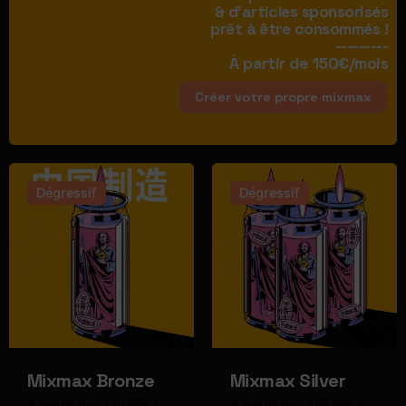
& d'articles sponsorisés
prêt à être consommés !
---------
À partir de 150€/mois
Créer votre propre mixmax
Dégressif
Dégressif
Mixmax Bronze
Mixmax Silver
À partir de :
/
À partir de :
/
150,00
€
285,00
€