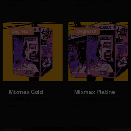
mois
mois
Dégressif
Dégressif
Mixmax Gold
Mixmax Platine
À partir de :
/
À partir de :
/
555,00
€
1.080,00
€
mois
mois
COMPARER LES PACKS