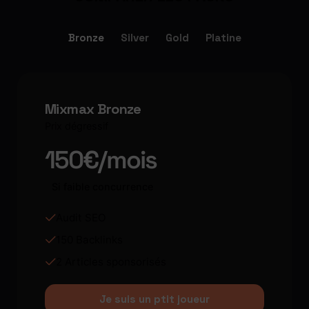
Bronze
Silver
Gold
Platine
Mixmax Bronze
Prix dégressif
150€/mois
Si faible concurrence
Audit SEO
150 Backlinks
2 Articles sponsorisés
Je suis un ptit joueur