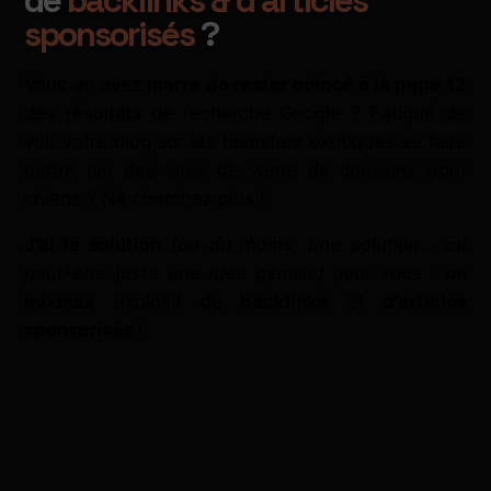
sponsorisés
?
Vous en avez
marre de rester coincé à la page 12
des résultats de recherche Google ? Fatigué de
voir votre blog sur les hamsters exotiques se faire
battre par des sites de vente de coussins pour
chiens ? Ne cherchez plus !
J’ai la solution
(ou du moins, une solution… ou
peut-être juste une idée géniale)
pour vous :
un
mixmax
explosif de
backlinks
et
d’articles
sponsorisés
!