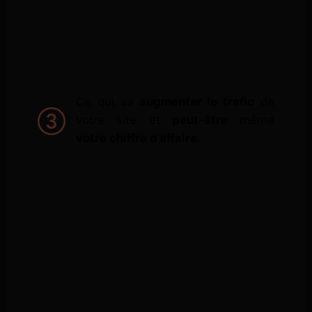
Ce qui va
augmenter le trafic
de
votre site et
peut-être
même
votre chiffre d’affaire
.