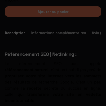
Ajouter au panier
Description
Informations complémentaires
Avis (0)
Référencement SEO | Netlinking :
Le référencement SEO, aussi appelé
référencement naturel
, c’est l’art subtil
(ou pas)
de
propulser votre site internet vers les sommets
des résultats de recherche Google. C’est un peu
comme
la recette
secrète du succès en ligne,
celle
qui transforme votre site en vedette
incontournable
.