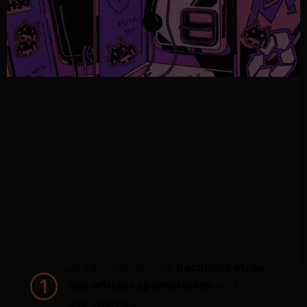
Je vais indexer des
backlinks et/ou
des articles sponsorisées
vers ton
site internet.