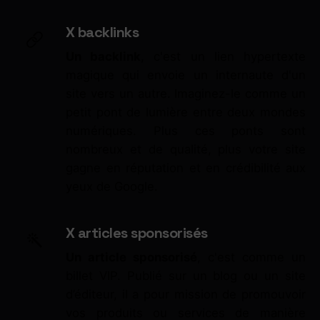
X backlinks
Un backlink
, c'est un lien hypertexte
magique qui envoie un internaute d'un
site vers un autre. Imaginez-le comme un
petit pont de lumière entre deux mondes
numériques. Plus ces ponts sont
nombreux et de qualité, plus votre site
gagne en réputation et en crédibilité aux
yeux de Google.
X articles sponsorisés
Un article sponsorisé
, c'est comme un
billet VIP. Publié sur un blog ou un site
d’éditeur, il a pour mission de promouvoir
vos produits ou services de manière