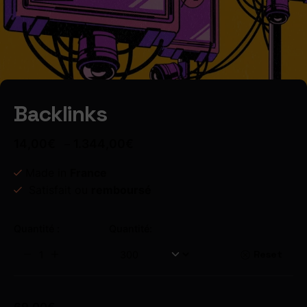
Backlinks
14,00
€
1.344,00
€
–
Made in
France
Satisfait ou
remboursé
Quantité :
Quantité:
Reset
69,00
€